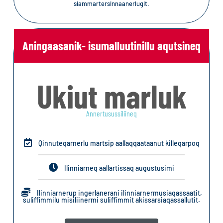
siammartersinnaanerlugit.
Aningaasanik- isumalluutinillu aqutsineq
Ukiut marluk
Annertusussiliineq
Qinnuteqarnerlu martsip aallaqqaataanut killeqarpoq
Ilinniarneq aallartissaq augustusimi
Ilinniarnerup ingerlanerani ilinniarnermusiaqassaatit,
suliffimmilu misiliinermi suliffimmit akissarsiaqassallutit.