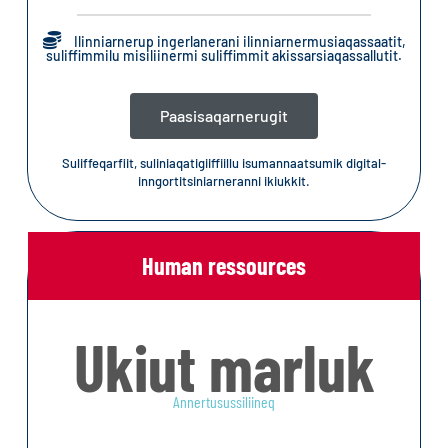
Ilinniarnerup ingerlanerani ilinniarnermusiaqassaatit,
suliffimmilu misiliinermi suliffimmit akissarsiaqassallutit.
Paasisaqarnerugit
Suliffeqarfiit, suliniaqatigiiffiillu isumannaatsumik digital-
inngortitsiniarneranni ikiukkit.
Human ressources
Ukiut marluk
Annertusussiliineq