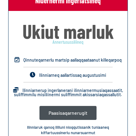
Niuernermi ingerlatsineq
Ukiut marluk
Annertusussiliineq
Qinnuteqarnerlu martsip aallaqqaataanut killeqarpoq
Ilinniarneq aallartissaq augustusimi
Ilinniarnerup ingerlanerani ilinniarnermusiaqassaatit,
suliffimmilu misiliinermi suliffimmit akissarsiaqassallutit.
Paasisaqarnerugit
Ilinniaruk qanoq ililluni nioqqutissanik tuniaaneq
kiffartuussinerlu nunarsuarmut