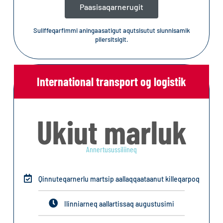
Paasisaqarnerugit
Suliffeqarfimmi aningaasatigut aqutsisutut siunnisamik
pilersitsigit.
International transport og logistik
Ukiut marluk
Annertusussiliineq
Qinnuteqarnerlu martsip aallaqqaataanut killeqarpoq
Ilinniarneq aallartissaq augustusimi