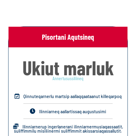
Pisortani Aqutsineq
Ukiut marluk
Annertusussiliineq
Qinnuteqarnerlu martsip aallaqqaataanut killeqarpoq
Ilinniarneq aallartissaq augustusimi
Ilinniarnerup ingerlanerani ilinniarnermusiaqassaatit,
suliffimmilu misiliinermi suliffimmit akissarsiaqassallutit.