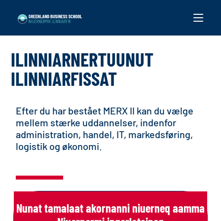
ILINNIARNERTUUNUT
ILINNIARFISSAT
Efter du har bestået MERX II kan du vælge
mellem stærke uddannelser, indenfor
administration, handel, IT, markedsføring,
logistik og økonomi.
Nunat tamalaat akornanni niuerneq aamma