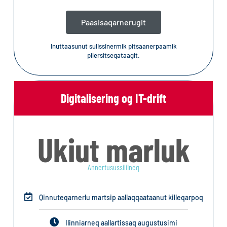
Paasisaqarnerugit
Inuttaasunut sulissinermik pitsaanerpaamik
pilersitseqataagit.
Digitalisering og IT-drift
Ukiut marluk
Annertusussiliineq
Qinnuteqarnerlu martsip aallaqqaataanut killeqarpoq
Ilinniarneq aallartissaq augustusimi