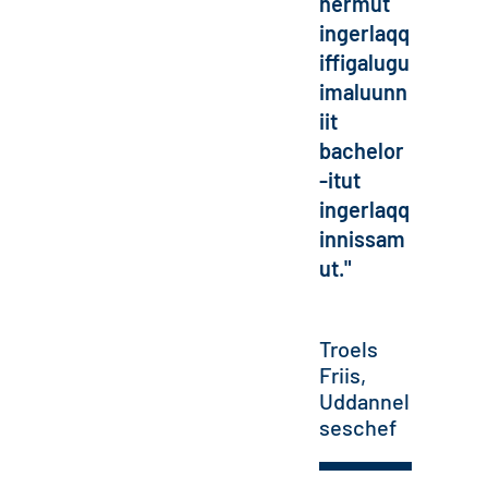
nermut
ingerlaqq
iffigalugu
imaluunn
iit
bachelor
-itut
ingerlaqq
innissam
ut."
Troels
Friis,
Uddannel
seschef