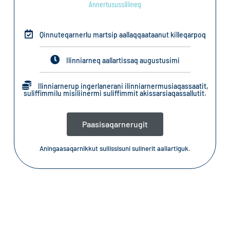
Annertusussiliineq
Qinnuteqarnerlu martsip aallaqqaataanut killeqarpoq
Ilinniarneq aallartissaq augustusimi
Ilinniarnerup ingerlanerani ilinniarnermusiaqassaatit,
suliffimmilu misiliinermi suliffimmit akissarsiaqassallutit.
Paasisaqarnerugit
Aningaasaqarnikkut sullissisuni sulinerit aallartiguk.