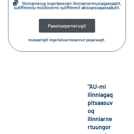
Ilinniarnerup ingerlanerani ilinniarnermusiaqassaatit,
suliffimmilu misiliinermi suliffimmit akissarsiaqassallutit.
Paasisaqarnerugit
Inuiaqatigiit ingerlalluarnissannut peqataagit.
"AU-mi
ilinniagaq
pitsaasuv
oq
ilinniarne
rtuungor