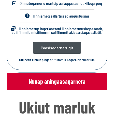
Qinnuteqarnerlu martsip aallaqqaataanut killeqarpoq
Ilinniarneq aallartissaq augustusimi
Ilinniarnerup ingerlanerani ilinniarnermusiaqassaatit,
suliffimmilu misiliinermi suliffimmit akissarsiaqassallutit.
Paasisaqarnerugit
Sulinerit ilinnut pingaarutilimmik ilaqarlutit suliariuk.
Nunap aningaasaqarnera
Ukiut marluk