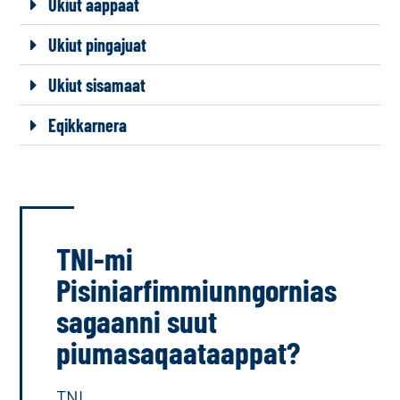
Ukiut aappaat
Ukiut pingajuat
Ukiut sisamaat
Eqikkarnera
TNI-mi
Pisiniarfimmiunngornias
sagaanni suut
piumasaqaataappat?
TNI