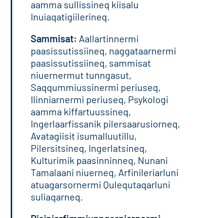
aamma sullissineq kiisalu
Inuiaqatigiilerineq.
Sammisat:
Aallartinnermi
paasissutissiineq, naggataarnermi
paasissutissiineq, sammisat
niuernermut tunngasut,
Saqqummiussinermi periuseq,
Ilinniarnermi periuseq, Psykologi
aamma kiffartuussineq,
Ingerlaarfissanik pilersaarusiorneq,
Avatagiisit isumalluutillu,
Pilersitsineq, Ingerlatsineq,
Kulturimik paasinninneq, Nunani
Tamalaani niuerneq, Arfinileriarluni
atuagarsornermi Qulequtaqarluni
suliaqarneq.