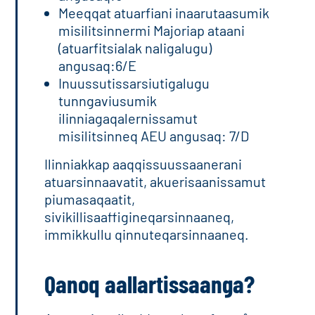
Meeqqat atuarfiani inaarutaasumik
misilitsinnermi Majoriap ataani
(atuarfitsialak naligalugu)
angusaq:6/E
Inuussutissarsiutigalugu
tunngaviusumik
ilinniagaqalernissamut
misilitsinneq AEU angusaq: 7/D
Ilinniakkap aaqqissuussaanerani
atuarsinnaavatit, akuerisaanissamut
piumasaqaatit,
sivikillisaaffigineqarsinnaaneq,
immikkullu qinnuteqarsinnaaneq.
Qanoq aallartissaanga?