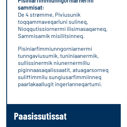
Pisiniarfimmiunngorniarnermi
sammisat:
De 4 strømme, Piviusunik
toqqammaveqarluni sulineq,
Nioqqutissiornermi ilisimasaqarneq,
Sammisamik misilitsinneq.
Pisiniarfimmiunngorniarnermi
tunngaviusumik, tuniniaanermik,
sullissinermik niunernermillu
piginnaasaqalissaatit, atuagarsorneq
suliffimmilu sungiusarfimmiinneq
paarlakaallugit ingerlanneqartumi.
Paasissutissat