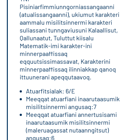
Pisiniarfimmiunngorniassangaanni
(atualissangaanni), ukiumut karakteri
aammalu misilitsinnermi karakteri
suliassani tunngaviusuni Kalaallisut,
Qallunaatut, Tuluttut kiisalu
Matematik-imi karakter-ini
minnerpaaffissaq
eqquutsissimassavat, Karakterini
minnerpaaffissaq ilinniakkap qanoq
ittuunerani apeqqutaavoq.
Atuarfitsialak: 6/E
Meeqqat atuarfiani inaarutaasumik
misilitsinnermi angusaq:7
Meeqqat atuarfiani annertusisami
inaarutaasumik misilitsinnermi
(maleruagassat nutaanngitsut)
angusaq:6