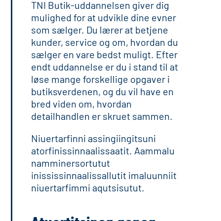
TNI Butik-uddannelsen giver dig
mulighed for at udvikle dine evner
som sælger. Du lærer at betjene
kunder, service og om, hvordan du
sælger en vare bedst muligt. Efter
endt uddannelse er du i stand til at
løse mange forskellige opgaver i
butiksverdenen, og du vil have en
bred viden om, hvordan
detailhandlen er skruet sammen.
Niuertarfinni assingiingitsuni
atorfinissinnaalissaatit. Aammalu
namminersortutut
inississinnaalissallutit imaluunniit
niuertarfimmi aqutsisutut.