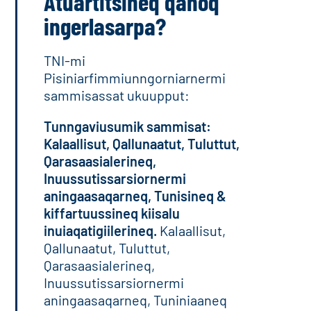
Atuartitsineq qanoq
ingerlasarpa?
TNI-mi
Pisiniarfimmiunngorniarnermi
sammisassat ukuupput:
Tunngaviusumik sammisat:
Kalaallisut, Qallunaatut, Tuluttut,
Qarasaasialerineq,
Inuussutissarsiornermi
aningaasaqarneq, Tunisineq &
kiffartuussineq kiisalu
inuiaqatigiilerineq.
Kalaallisut,
Qallunaatut, Tuluttut,
Qarasaasialerineq,
Inuussutissarsiornermi
aningaasaqarneq, Tuniniaaneq