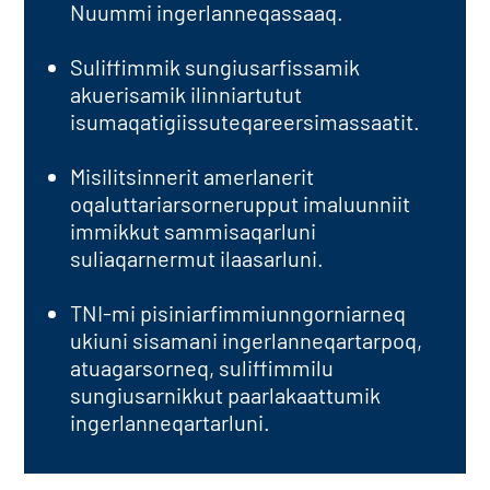
Nuummi ingerlanneqassaaq.
Suliffimmik sungiusarfissamik
akuerisamik ilinniartutut
isumaqatigiissuteqareersimassaatit.
Misilitsinnerit amerlanerit
oqaluttariarsornerupput imaluunniit
immikkut sammisaqarluni
suliaqarnermut ilaasarluni.
TNI-mi pisiniarfimmiunngorniarneq
ukiuni sisamani ingerlanneqartarpoq,
atuagarsorneq, suliffimmilu
sungiusarnikkut paarlakaattumik
ingerlanneqartarluni.