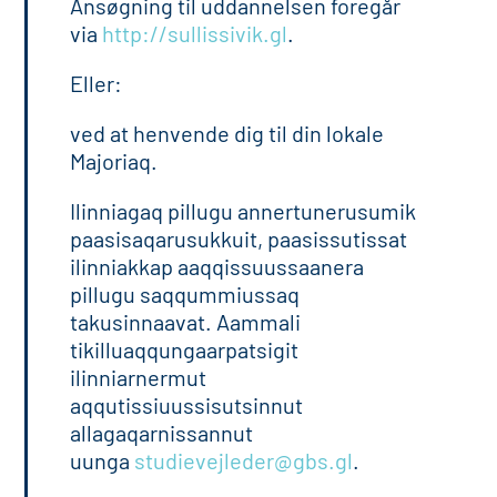
Ansøgning til uddannelsen foregår
via
http://sullissivik.gl
.
Eller:
ved at henvende dig til din lokale
Majoriaq.
Ilinniagaq pillugu annertunerusumik
paasisaqarusukkuit, paasissutissat
ilinniakkap aaqqissuussaanera
pillugu saqqummiussaq
takusinnaavat. Aammali
tikilluaqqungaarpatsigit
ilinniarnermut
aqqutissiuussisutsinnut
allagaqarnissannut
uunga
studievejleder@gbs.gl
.