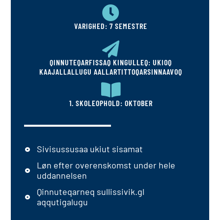
VARIGHED: 7 SEMESTRE
QINNUTEQARFISSAQ KINGULLEQ: UKIOQ
KAAJALLALLUGU AALLARTITTOQARSINNAAVOQ
1. SKOLEOPHOLD: OKTOBER
Sivisussusaa ukiut sisamat
Løn efter overenskomst under hele
uddannelsen
Qinnuteqarneq sullissivik.gl
aqqutigalugu