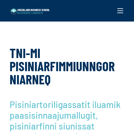
TNI-MI
PISINIARFIMMIUNNGOR
NIARNEQ
Pisiniartoriligassatit iluamik
paasisinnaajumallugit,
pisiniarfinni siunissat