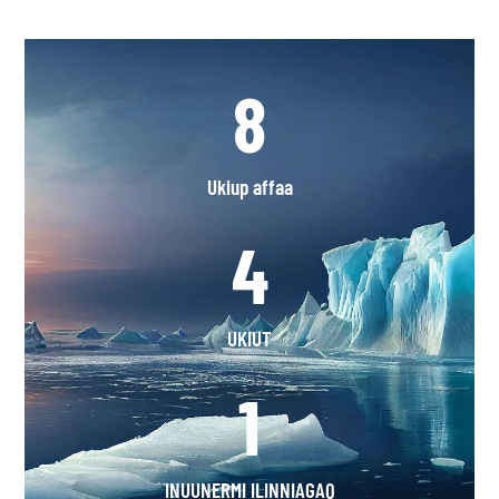
8
Ukiup affaa
4
UKIUT
1
INUUNERMI ILINNIAGAQ