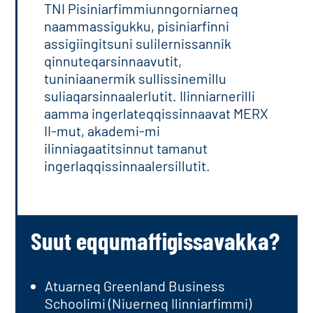
TNI Pisiniarfimmiunngorniarneq
naammassigukku, pisiniarfinni
assigiingitsuni sulilernissannik
qinnuteqarsinnaavutit,
tuniniaanermik sullissinemillu
suliaqarsinnaalerlutit. Ilinniarnerilli
aamma ingerlateqqissinnaavat MERX
II-mut, akademi-mi
ilinniagaatitsinnut tamanut
ingerlaqqissinnaalersillutit.
Suut eqqumaffigissavakka?
Atuarneq Greenland Business
Schoolimi (Niuerneq Ilinniarfimmi)