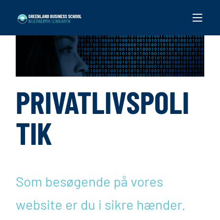
PRIVATLIVSPOLI
TIK
Som besøgende på vores
website er du i sikre hænder.