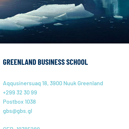
GREENLAND BUSINESS SCHOOL
Aqqusinersuaq 18, 3900 Nuuk Greenland
+299 32 30 99
Postbox 1038
gbs@gbs.gl
GER: 19785289