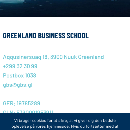
GREENLAND BUSINESS SCHOOL
Aqqusinersuaq 18, 3900 Nuuk Greenland
+299 32 30 99
Postbox 1038
gbs@gbs.gl
GER: 19785289
GLN: 5790001953911
Privatlivspolitik
Vi bruger cookies for at sikre, at vi giver dig den bedste
oplevelse på vores hjemmeside. Hvis du fortsætter med at