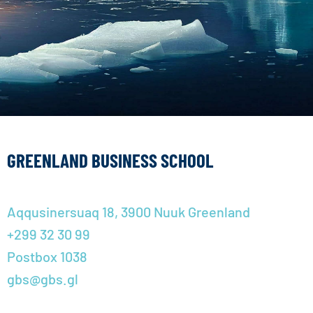
GREENLAND BUSINESS SCHOOL
Aqqusinersuaq 18, 3900 Nuuk Greenland
+299 32 30 99
Postbox 1038
gbs@gbs.gl